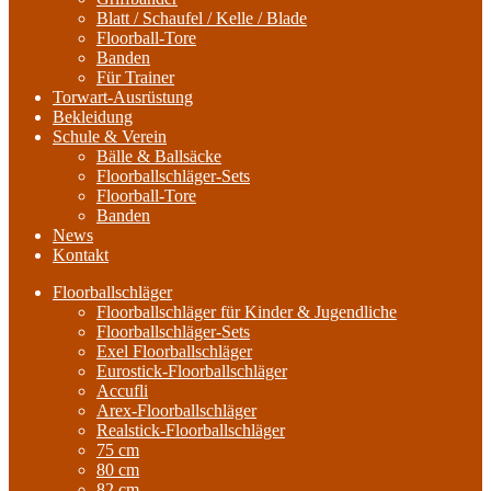
Blatt / Schaufel / Kelle / Blade
Floorball-Tore
Banden
Für Trainer
Torwart-Ausrüstung
Bekleidung
Schule & Verein
Bälle & Ballsäcke
Floorballschläger-Sets
Floorball-Tore
Banden
News
Kontakt
Floorballschläger
Floorballschläger für Kinder & Jugendliche
Floorballschläger-Sets
Exel Floorballschläger
Eurostick-Floorballschläger
Accufli
Arex-Floorballschläger
Realstick-Floorballschläger
75 cm
80 cm
82 cm