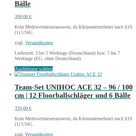
Optionen
Bälle
können
auf
399,00
€
der
Produktseite
Kein Mehrwertsteuerausweis, da Kleinunternehmer nach §19
gewählt
(1) UStG.
werden
zzgl.
Versandkosten
Lieferzeit:
3 bis 5 Werktage (Deutschland) bzw. 5 bis 7
Werktage (EU, ohne Deutschland)
Dieses
Ausführung wählen
Produkt
weist
mehrere
Team-Set UNIHOC ACE 32 – 96 / 100
Varianten
cm | 12 Floorballschläger und 6 Bälle
auf.
Die
Optionen
359,00
€
können
auf
Kein Mehrwertsteuerausweis, da Kleinunternehmer nach §19
der
(1) UStG.
Produktseite
gewählt
zzgl.
Versandkosten