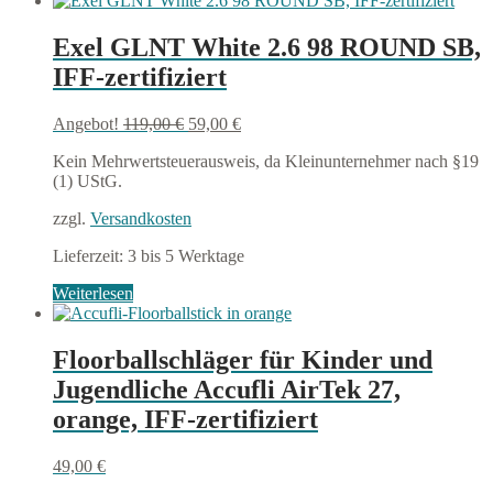
Exel GLNT White 2.6 98 ROUND SB,
IFF-zertifiziert
Ursprünglicher
Aktueller
Angebot!
119,00
€
59,00
€
Preis
Preis
Kein Mehrwertsteuerausweis, da Kleinunternehmer nach §19
war:
ist:
(1) UStG.
119,00 €
59,00 €.
zzgl.
Versandkosten
Lieferzeit:
3 bis 5 Werktage
Weiterlesen
Floorballschläger für Kinder und
Jugendliche Accufli AirTek 27,
orange, IFF-zertifiziert
49,00
€