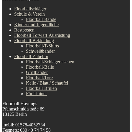
Floorballschläger
Schule & Verein
Floorball-Bande
Kinder und Jugendliche
Restposten
Floorball-Torwart-Ausrüstung
Floorball-Bekleidung
Floorball-T-Shirts
Schweißbänder
Floorball-Zubehör
Floorball-Schlägertaschen
Floorball-Bälle
Griffbänder
Floorball-Tore
Kelle / Blatt / Schaufel
Floorball-Brillen
Für Trainer
Floorball Hayungs
Pfannschmidtstraße 69
13125 Berlin
mobil: 01578-4052734
Festnetz: 030 40 74 74 58