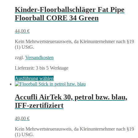
mehrere
Varianten
Kinder-Floorballschläger Fat Pipe
auf.
Floorball CORE 34 Green
Die
Optionen
können
44,00
€
auf
der
Kein Mehrwertsteuerausweis, da Kleinunternehmer nach §19
Produktseite
(1) UStG.
gewählt
werden
zzgl.
Versandkosten
Lieferzeit:
3 bis 5 Werktage
Dieses
Ausführung wählen
Produkt
weist
mehrere
Accufli AirTek 30, petrol bzw. blau,
Varianten
IFF-zertifiziert
auf.
Die
Optionen
49,00
€
können
auf
Kein Mehrwertsteuerausweis, da Kleinunternehmer nach §19
der
(1) UStG.