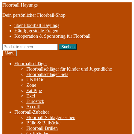
Zur
Zum
Floorball Hayungs
Navigation
Inhalt
Dein persönlicher Floorball-Shop
springen
springen
über Floorball Hayungs
Häufig gestellte Fragen
Kooperation & Sponsoring für Floorball
Suche
Suchen
nach:
Menü
Floorballschläger
Floorballschläger für Kinder und Jugendliche
Floorballschläger-Sets
UNIHOC
Zone
Fat Pipe
Exel
Eurostick
Accufli
Floorball-Zubehör
Floorball-Schlägertaschen
Bälle & Ballsäcke
Floorball-Brillen
Griffbänder