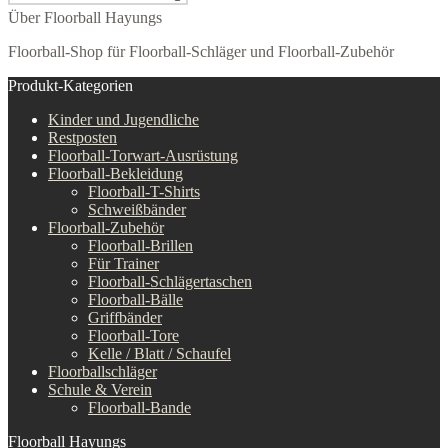
Über Floorball Hayungs
Floorball-Shop für Floorball-Schläger und Floorball-Zubehör
Produkt-Kategorien
Kinder und Jugendliche
Restposten
Floorball-Torwart-Ausrüstung
Floorball-Bekleidung
Floorball-T-Shirts
Schweißbänder
Floorball-Zubehör
Floorball-Brillen
Für Trainer
Floorball-Schlägertaschen
Floorball-Bälle
Griffbänder
Floorball-Tore
Kelle / Blatt / Schaufel
Floorballschläger
Schule & Verein
Floorball-Bande
Floorball Hayungs