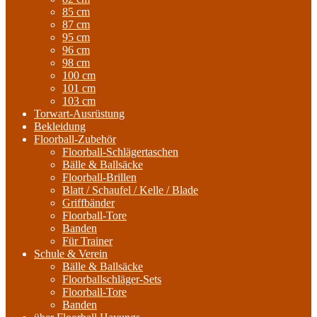
85 cm
87 cm
95 cm
96 cm
98 cm
100 cm
101 cm
103 cm
Torwart-Ausrüstung
Bekleidung
Floorball-Zubehör
Floorball-Schlägertaschen
Bälle & Ballsäcke
Floorball-Brillen
Blatt / Schaufel / Kelle / Blade
Griffbänder
Floorball-Tore
Banden
Für Trainer
Schule & Verein
Bälle & Ballsäcke
Floorballschläger-Sets
Floorball-Tore
Banden