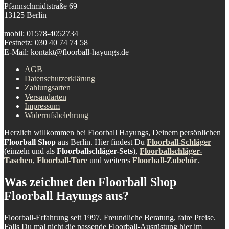
Pfannschmidtstraße 69
13125 Berlin
mobil: 01578-4052734
Festnetz: 030 40 74 74 58
E-Mail: kontakt@floorball-hayungs.de
AGB
Datenschutzerklärung
Zahlungsarten
Versandarten
Impressum
Widerrufsbelehrung
Herzlich willkommen bei Floorball Hayungs, Deinem persönlichen
Floorball Shop
aus Berlin. Hier findest Du
Floorball-Schläger
(einzeln und als
Floorballschläger-Sets
),
Floorballschläger-
Taschen
,
Floorball-Tore
und weiteres
Floorball-Zubehör
.
Was zeichnet den Floorball Shop
Floorball Hayungs aus?
Floorball-Erfahrung seit 1997. Freundliche Beratung, faire Preise.
Falls Du mal nicht die passende Floorball-Ausrüstung hier im