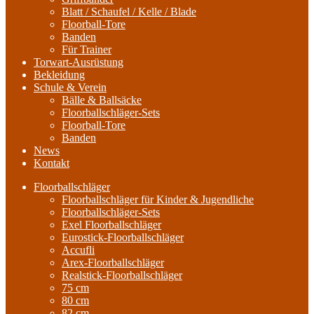
Blatt / Schaufel / Kelle / Blade
Floorball-Tore
Banden
Für Trainer
Torwart-Ausrüstung
Bekleidung
Schule & Verein
Bälle & Ballsäcke
Floorballschläger-Sets
Floorball-Tore
Banden
News
Kontakt
Floorballschläger
Floorballschläger für Kinder & Jugendliche
Floorballschläger-Sets
Exel Floorballschläger
Eurostick-Floorballschläger
Accufli
Arex-Floorballschläger
Realstick-Floorballschläger
75 cm
80 cm
82 cm