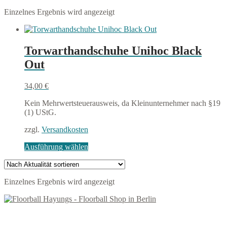
Einzelnes Ergebnis wird angezeigt
Torwarthandschuhe Unihoc Black
Out
34,00
€
Kein Mehrwertsteuerausweis, da Kleinunternehmer nach §19
(1) UStG.
zzgl.
Versandkosten
Dieses
Ausführung wählen
Produkt
weist
mehrere
Einzelnes Ergebnis wird angezeigt
Varianten
auf.
Die
Optionen
können