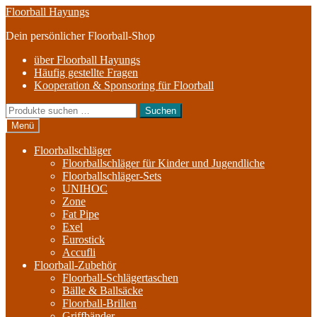
Zur
Zum
Floorball Hayungs
Navigation
Inhalt
Dein persönlicher Floorball-Shop
springen
springen
über Floorball Hayungs
Häufig gestellte Fragen
Kooperation & Sponsoring für Floorball
Suche
Suchen
nach:
Menü
Floorballschläger
Floorballschläger für Kinder und Jugendliche
Floorballschläger-Sets
UNIHOC
Zone
Fat Pipe
Exel
Eurostick
Accufli
Floorball-Zubehör
Floorball-Schlägertaschen
Bälle & Ballsäcke
Floorball-Brillen
Griffbänder