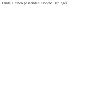
auf
Finde Deinen passenden Floorballschläger
der
Produktseite
gewählt
werden