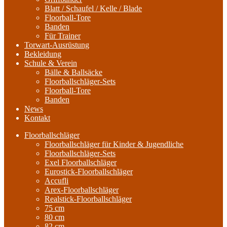
Blatt / Schaufel / Kelle / Blade
Floorball-Tore
Banden
Für Trainer
Torwart-Ausrüstung
Bekleidung
Schule & Verein
Bälle & Ballsäcke
Floorballschläger-Sets
Floorball-Tore
Banden
News
Kontakt
Floorballschläger
Floorballschläger für Kinder & Jugendliche
Floorballschläger-Sets
Exel Floorballschläger
Eurostick-Floorballschläger
Accufli
Arex-Floorballschläger
Realstick-Floorballschläger
75 cm
80 cm
82 cm