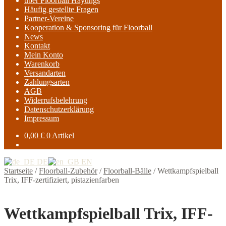
über Floorball Hayungs
Häufig gestellte Fragen
Partner-Vereine
Kooperation & Sponsoring für Floorball
News
Kontakt
Mein Konto
Warenkorb
Versandarten
Zahlungsarten
AGB
Widerrufsbelehrung
Datenschutzerklärung
Impressum
0,00
€
0 Artikel
DE
EN
Startseite
/
Floorball-Zubehör
/
Floorball-Bälle
/
Wettkampfspielball
Trix, IFF-zertifiziert, pistazienfarben
Wettkampfspielball Trix, IFF-