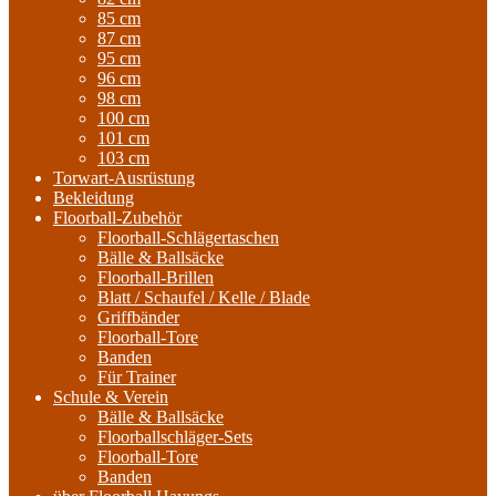
85 cm
87 cm
95 cm
96 cm
98 cm
100 cm
101 cm
103 cm
Torwart-Ausrüstung
Bekleidung
Floorball-Zubehör
Floorball-Schlägertaschen
Bälle & Ballsäcke
Floorball-Brillen
Blatt / Schaufel / Kelle / Blade
Griffbänder
Floorball-Tore
Banden
Für Trainer
Schule & Verein
Bälle & Ballsäcke
Floorballschläger-Sets
Floorball-Tore
Banden