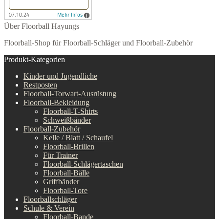
Über Floorball Hayungs
Floorball-Shop für Floorball-Schläger und Floorball-Zubehör
Produkt-Kategorien
Kinder und Jugendliche
Restposten
Floorball-Torwart-Ausrüstung
Floorball-Bekleidung
Floorball-T-Shirts
Schweißbänder
Floorball-Zubehör
Kelle / Blatt / Schaufel
Floorball-Brillen
Für Trainer
Floorball-Schlägertaschen
Floorball-Bälle
Griffbänder
Floorball-Tore
Floorballschläger
Schule & Verein
Floorball-Bande