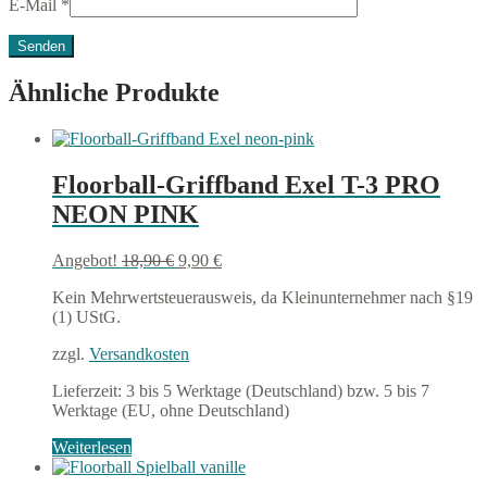
E-Mail
*
Ähnliche Produkte
Floorball-Griffband Exel T-3 PRO
NEON PINK
Ursprünglicher
Aktueller
Angebot!
18,90
€
9,90
€
Preis
Preis
Kein Mehrwertsteuerausweis, da Kleinunternehmer nach §19
war:
ist:
(1) UStG.
18,90 €
9,90 €.
zzgl.
Versandkosten
Lieferzeit:
3 bis 5 Werktage (Deutschland) bzw. 5 bis 7
Werktage (EU, ohne Deutschland)
Weiterlesen