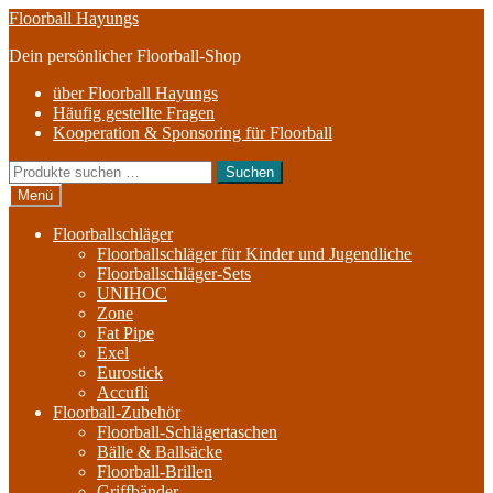
Zur
Zum
Floorball Hayungs
Navigation
Inhalt
Dein persönlicher Floorball-Shop
springen
springen
über Floorball Hayungs
Häufig gestellte Fragen
Kooperation & Sponsoring für Floorball
Suche
Suchen
nach:
Menü
Floorballschläger
Floorballschläger für Kinder und Jugendliche
Floorballschläger-Sets
UNIHOC
Zone
Fat Pipe
Exel
Eurostick
Accufli
Floorball-Zubehör
Floorball-Schlägertaschen
Bälle & Ballsäcke
Floorball-Brillen
Griffbänder