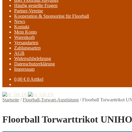
über Floorball Hayungs
Häufig gestellte Fragen
Partner-Vereine
Kooperation & Sponsoring für Floorball
News
Kontakt
Mein Konto
Warenkorb
Versandarten
Zahlungsarten
AGB
Widerrufsbelehrung
Datenschutzerklärung
Impressum
0,00
€
0 Artikel
DE
EN
Startseite
/
Floorball-Torwart-Ausrüstung
/
Floorball Torwarttrikot 
Floorball Torwarttrikot UNIHO