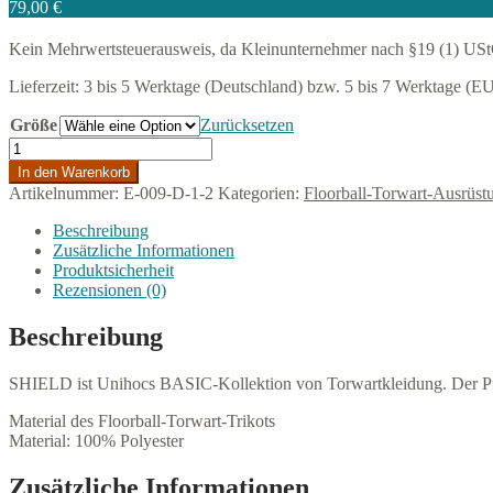
79,00
€
Kein Mehrwertsteuerausweis, da Kleinunternehmer nach §19 (1) US
Lieferzeit:
3 bis 5 Werktage (Deutschland) bzw. 5 bis 7 Werktage (E
Größe
Zurücksetzen
Floorball
Torwarttrikot
In den Warenkorb
UNIHOC
Artikelnummer:
E-009-D-1-2
Kategorien:
Floorball-Torwart-Ausrüst
Shield
schwarz-
Beschreibung
weiß
Zusätzliche Informationen
Menge
Produktsicherheit
Rezensionen (0)
Beschreibung
SHIELD ist Unihocs BASIC-Kollektion von Torwartkleidung.
Der Pu
Material des Floorball-Torwart-Trikots
Material: 100% Polyester
Zusätzliche Informationen