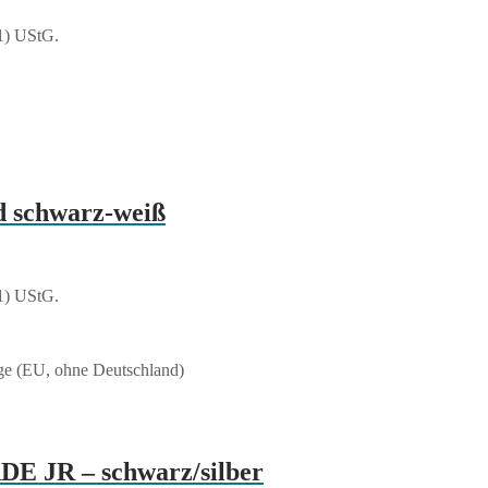
1) UStG.
d schwarz-weiß
1) UStG.
age (EU, ohne Deutschland)
 JR – schwarz/silber