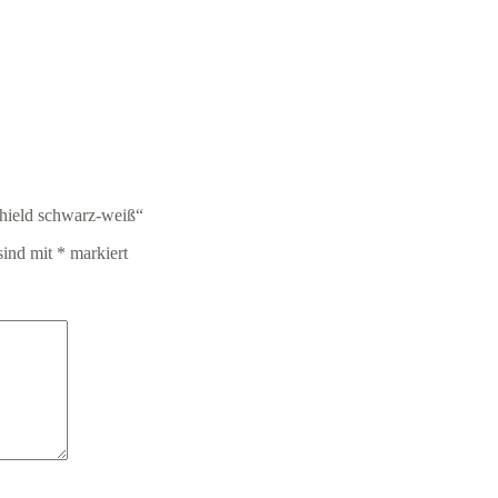
Shield schwarz-weiß“
sind mit
*
markiert