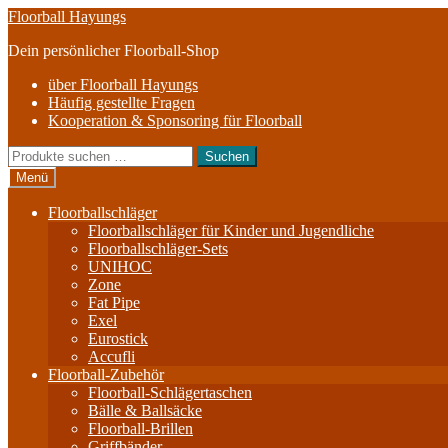
Zur
Zum
Floorball Hayungs
Navigation
Inhalt
Dein persönlicher Floorball-Shop
springen
springen
über Floorball Hayungs
Häufig gestellte Fragen
Kooperation & Sponsoring für Floorball
Suche
Suchen
nach:
Menü
Floorballschläger
Floorballschläger für Kinder und Jugendliche
Floorballschläger-Sets
UNIHOC
Zone
Fat Pipe
Exel
Eurostick
Accufli
Floorball-Zubehör
Floorball-Schlägertaschen
Bälle & Ballsäcke
Floorball-Brillen
Griffbänder