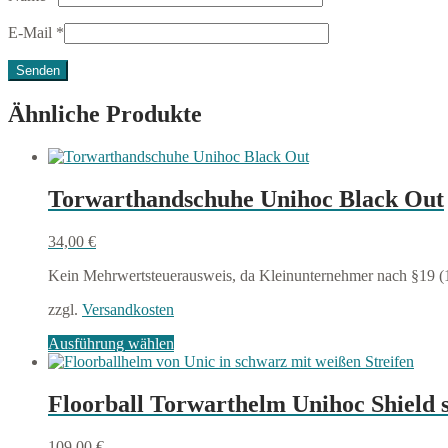
E-Mail
*
Ähnliche Produkte
Torwarthandschuhe Unihoc Black Out
34,00
€
Kein Mehrwertsteuerausweis, da Kleinunternehmer nach §19 (
zzgl.
Versandkosten
Dieses
Ausführung wählen
Produkt
weist
mehrere
Floorball Torwarthelm Unihoc Shield s
Varianten
auf.
109,00
€