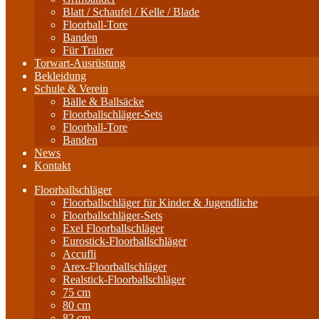
Blatt / Schaufel / Kelle / Blade
Floorball-Tore
Banden
Für Trainer
Torwart-Ausrüstung
Bekleidung
Schule & Verein
Bälle & Ballsäcke
Floorballschläger-Sets
Floorball-Tore
Banden
News
Kontakt
Floorballschläger
Floorballschläger für Kinder & Jugendliche
Floorballschläger-Sets
Exel Floorballschläger
Eurostick-Floorballschläger
Accufli
Arex-Floorballschläger
Realstick-Floorballschläger
75 cm
80 cm
82 cm