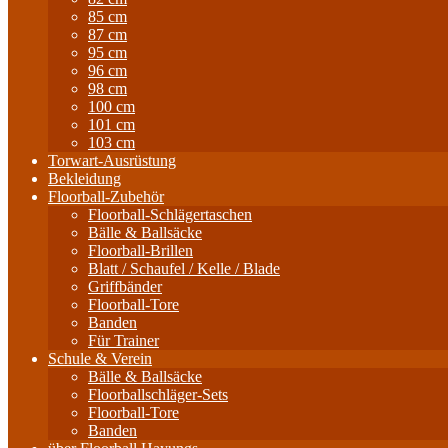
85 cm
87 cm
95 cm
96 cm
98 cm
100 cm
101 cm
103 cm
Torwart-Ausrüstung
Bekleidung
Floorball-Zubehör
Floorball-Schlägertaschen
Bälle & Ballsäcke
Floorball-Brillen
Blatt / Schaufel / Kelle / Blade
Griffbänder
Floorball-Tore
Banden
Für Trainer
Schule & Verein
Bälle & Ballsäcke
Floorballschläger-Sets
Floorball-Tore
Banden