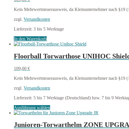
Die
Optionen
Kein Mehrwertsteuerausweis, da Kleinunternehmer nach §19 (
können
auf
zzgl.
Versandkosten
der
Produktseite
Lieferzeit:
3 bis 5 Werktage
gewählt
werden
In den Warenkorb
Floorball Torwarthose UNIHOC Shiel
109,00
€
Kein Mehrwertsteuerausweis, da Kleinunternehmer nach §19 (
zzgl.
Versandkosten
Lieferzeit:
5 bis 7 Werktage (Deutschland) bzw. 7 bis 9 Werkt
Dieses
Ausführung wählen
Produkt
weist
mehrere
Junioren-Torwarthelm ZONE UPGRADE
Varianten