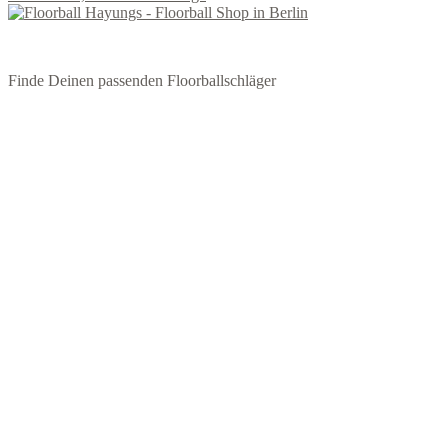
können
auf
der
Produktseite
Finde Deinen passenden Floorballschläger
gewählt
werden