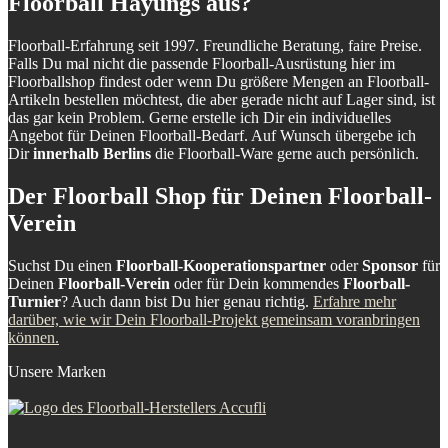
Floorball Hayungs aus?
Floorball-Erfahrung seit 1997. Freundliche Beratung, faire Preise.
Falls Du mal nicht die passende Floorball-Ausrüstung hier im
Floorballshop findest oder wenn Du größere Mengen an Floorball-
Artikeln bestellen möchtest, die aber gerade nicht auf Lager sind, ist
das gar kein Problem. Gerne erstelle ich Dir ein individuelles
Angebot für Deinen Floorball-Bedarf. Auf Wunsch übergebe ich
Dir
innerhalb Berlins
die Floorball-Ware gerne auch persönlich.
Der Floorball Shop für Deinen Floorball-
Verein
Suchst Du einen
Floorball-Kooperationspartner
oder
Sponsor
für
Deinen
Floorball-Verein
oder für Dein kommendes
Floorball-
Turnier
? Auch dann bist Du hier genau richtig.
Erfahre mehr
darüber, wie wir Dein Floorball-Projekt gemeinsam voranbringen
können.
Unsere Marken