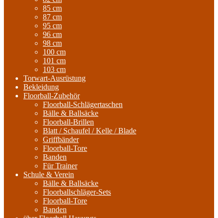
85 cm
87 cm
95 cm
96 cm
98 cm
100 cm
101 cm
103 cm
Torwart-Ausrüstung
Bekleidung
Floorball-Zubehör
Floorball-Schlägertaschen
Bälle & Ballsäcke
Floorball-Brillen
Blatt / Schaufel / Kelle / Blade
Griffbänder
Floorball-Tore
Banden
Für Trainer
Schule & Verein
Bälle & Ballsäcke
Floorballschläger-Sets
Floorball-Tore
Banden