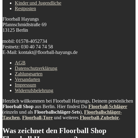
Kinder und Jugendliche
Restposten
Floorball Hayungs
Pfannschmidtstraße 69
13125 Berlin
mobil: 01578-4052734
Festnetz: 030 40 74 74 58
E-Mail: kontakt@floorball-hayungs.de
AGB
Datenschutzerklärung
Zahlungsarten
Versandarten
Impressum
Widerrufsbelehrung
Herzlich willkommen bei Floorball Hayungs, Deinem persönlichen
Floorball Shop
aus Berlin. Hier findest Du
Floorball-Schläger
(einzeln und als
Floorballschläger-Sets
),
Floorballschläger-
Taschen
,
Floorball-Tore
und weiteres
Floorball-Zubehör
.
Was zeichnet den Floorball Shop