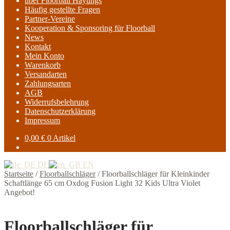
über Floorball Hayungs
Häufig gestellte Fragen
Partner-Vereine
Kooperation & Sponsoring für Floorball
News
Kontakt
Mein Konto
Warenkorb
Versandarten
Zahlungsarten
AGB
Widerrufsbelehrung
Datenschutzerklärung
Impressum
0,00
€
0 Artikel
DE
EN
Startseite
/
Floorballschläger
/
Floorballschläger für Kleinkinder
Schaftlänge 65 cm Oxdog Fusion Light 32 Kids Ultra Violet
Angebot!
Floorballschläger für