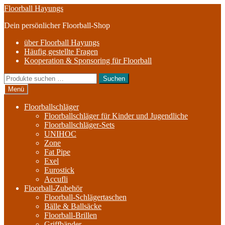
Zur
Zum
Floorball Hayungs
Navigation
Inhalt
Dein persönlicher Floorball-Shop
springen
springen
über Floorball Hayungs
Häufig gestellte Fragen
Kooperation & Sponsoring für Floorball
Suche
Suchen
nach:
Menü
Floorballschläger
Floorballschläger für Kinder und Jugendliche
Floorballschläger-Sets
UNIHOC
Zone
Fat Pipe
Exel
Eurostick
Accufli
Floorball-Zubehör
Floorball-Schlägertaschen
Bälle & Ballsäcke
Floorball-Brillen
Griffbänder