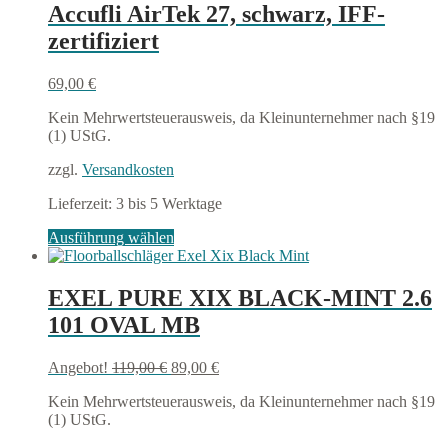
Accufli AirTek 27, schwarz, IFF-
zertifiziert
69,00
€
Kein Mehrwertsteuerausweis, da Kleinunternehmer nach §19
(1) UStG.
zzgl.
Versandkosten
Lieferzeit:
3 bis 5 Werktage
Dieses
Ausführung wählen
Produkt
weist
mehrere
EXEL PURE XIX BLACK-MINT 2.6
Varianten
101 OVAL MB
auf.
Die
Optionen
Ursprünglicher
Aktueller
Angebot!
119,00
€
89,00
€
können
Preis
Preis
auf
Kein Mehrwertsteuerausweis, da Kleinunternehmer nach §19
war:
ist:
der
(1) UStG.
119,00 €
89,00 €.
Produktseite