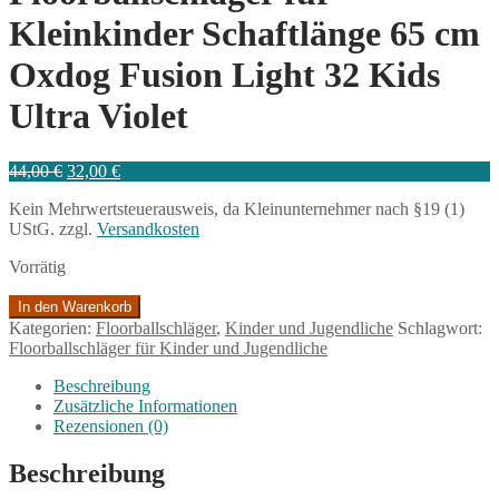
Kleinkinder Schaftlänge 65 cm
Oxdog Fusion Light 32 Kids
Ultra Violet
Ursprünglicher
Aktueller
44,00
€
32,00
€
Preis
Preis
Kein Mehrwertsteuerausweis, da Kleinunternehmer nach §19 (1)
war:
ist:
UStG.
zzgl.
Versandkosten
44,00 €
32,00 €.
Vorrätig
Floorballschläger
In den Warenkorb
für
Kategorien:
Floorballschläger
,
Kinder und Jugendliche
Schlagwort:
Kleinkinder
Floorballschläger für Kinder und Jugendliche
Schaftlänge
65
Beschreibung
cm
Zusätzliche Informationen
Oxdog
Rezensionen (0)
Fusion
Light
Beschreibung
32