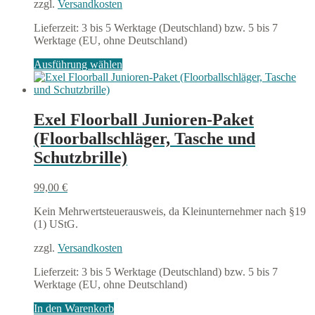
gewählt
zzgl.
Versandkosten
werden
Lieferzeit:
3 bis 5 Werktage (Deutschland) bzw. 5 bis 7
Werktage (EU, ohne Deutschland)
Dieses
Ausführung wählen
Produkt
weist
mehrere
Varianten
Exel Floorball Junioren-Paket
auf.
(Floorballschläger, Tasche und
Die
Optionen
Schutzbrille)
können
auf
99,00
€
der
Produktseite
Kein Mehrwertsteuerausweis, da Kleinunternehmer nach §19
gewählt
(1) UStG.
werden
zzgl.
Versandkosten
Lieferzeit:
3 bis 5 Werktage (Deutschland) bzw. 5 bis 7
Werktage (EU, ohne Deutschland)
In den Warenkorb