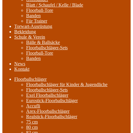
Blatt / Schaufel / Kelle / Blade
Floorball-Tore
Banden
Für Trainer
Torwart-Ausrüstung
Bekleidung
Schule & Verein
Bälle & Ballsäcke
Floorballschläger-Sets
Floorball-Tore
Banden
News
Kontakt
Floorballschläger
Floorballschläger für Kinder & Jugendliche
Floorballschläger-Sets
Exel Floorballschläger
Eurostick-Floorballschläger
Accufli
Arex-Floorballschläger
Realstick-Floorballschläger
75 cm
80 cm
82 cm