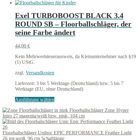
Exel TURBOBOOST BLACK 3.4
ROUND SB – Floorballschläger, der
seine Farbe ändert
44,00
€
Kein Mehrwertsteuerausweis, da Kleinunternehmer nach §19
(1) UStG.
zzgl.
Versandkosten
Lieferzeit:
3 bis 5 Werktage (Deutschland) bzw. 5 bis 7
Werktage (EU, ohne Deutschland)
Dieses
Ausführung wählen
Produkt
Floorballschläger Zone Hyper
weist
Intro 27 magenta/weiß bzw. pink, 104 cm
mehrere
Varianten
auf.
Floorballschläger Unihoc EPIC PERFORMANCE Feather Light
Die
26 rot-weiß, 96 cm Schaftlänge
Optionen