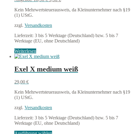
Preis
Preis
Kein Mehrwertsteuerausweis, da Kleinunternehmer nach §19
war:
ist:
(1) UStG.
18,90 €
9,90 €.
zzgl.
Versandkosten
Lieferzeit:
3 bis 5 Werktage (Deutschland) bzw. 5 bis 7
Werktage (EU, ohne Deutschland)
Weiterlesen
Exel X medium weiß
29,00
€
Kein Mehrwertsteuerausweis, da Kleinunternehmer nach §19
(1) UStG.
zzgl.
Versandkosten
Lieferzeit:
3 bis 5 Werktage (Deutschland) bzw. 5 bis 7
Werktage (EU, ohne Deutschland)
Dieses
Ausführung wählen