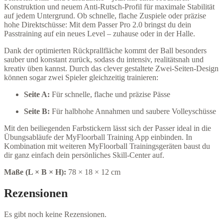
Konstruktion und neuem Anti-Rutsch-Profil für maximale Stabilität
auf jedem Untergrund. Ob schnelle, flache Zuspiele oder präzise
hohe Direktschüsse: Mit dem Passer Pro 2.0 bringst du dein
Passtraining auf ein neues Level – zuhause oder in der Halle.
Dank der optimierten Rückprallfläche kommt der Ball besonders
sauber und konstant zurück, sodass du intensiv, realitätsnah und
kreativ üben kannst. Durch das clever gestaltete Zwei-Seiten-Design
können sogar zwei Spieler gleichzeitig trainieren:
Seite A:
Für schnelle, flache und präzise Pässe
Seite B:
Für halbhohe Annahmen und saubere Volleyschüsse
Mit den beiliegenden Farbstickern lässt sich der Passer ideal in die
Übungsabläufe der MyFloorball Training App einbinden. In
Kombination mit weiteren MyFloorball Trainingsgeräten baust du
dir ganz einfach dein persönliches Skill-Center auf.
Maße (L × B × H):
78 × 18 × 12 cm
Rezensionen
Es gibt noch keine Rezensionen.