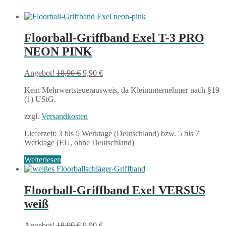
Floorball-Griffband Exel T-3 PRO
NEON PINK
Ursprünglicher
Aktueller
Angebot!
18,90
€
9,90
€
Preis
Preis
Kein Mehrwertsteuerausweis, da Kleinunternehmer nach §19
war:
ist:
(1) UStG.
18,90 €
9,90 €.
zzgl.
Versandkosten
Lieferzeit:
3 bis 5 Werktage (Deutschland) bzw. 5 bis 7
Werktage (EU, ohne Deutschland)
Weiterlesen
Floorball-Griffband Exel VERSUS
weiß
Ursprünglicher
Aktueller
Angebot!
18,90
€
9,90
€