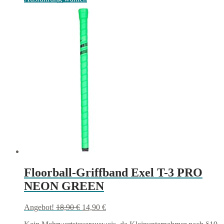
Produkt
weist
mehrere
Varianten
auf.
Die
Optionen
können
auf
der
Produktseite
gewählt
werden
Floorball-Griffband Exel T-3 PRO
NEON GREEN
Ursprünglicher
Aktueller
Angebot!
18,90
€
14,90
€
Preis
Preis