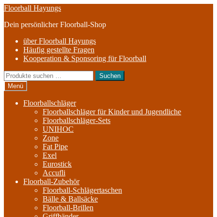
Zur
Zum
Floorball Hayungs
Navigation
Inhalt
Dein persönlicher Floorball-Shop
springen
springen
über Floorball Hayungs
Häufig gestellte Fragen
Kooperation & Sponsoring für Floorball
Suche
Suchen
nach:
Menü
Floorballschläger
Floorballschläger für Kinder und Jugendliche
Floorballschläger-Sets
UNIHOC
Zone
Fat Pipe
Exel
Eurostick
Accufli
Floorball-Zubehör
Floorball-Schlägertaschen
Bälle & Ballsäcke
Floorball-Brillen
Griffbänder