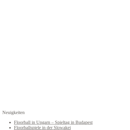
Neuigkeiten
Floorball in Ungarn – Spieltag in Budapest
Floorballspiele in der Slowakei