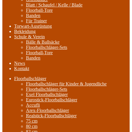
Blatt / Schaufel / Kelle / Blade
Floorball-Tore
Banden
Für Trainer
Torwart-Ausrüstung
Bekleidung
Schule & Verein
Bälle & Ballsäcke
Floorballschläger-Sets
Floorball-Tore
Banden
News
Kontakt
Floorballschläger
Floorballschläger für Kinder & Jugendliche
Floorballschläger-Sets
Exel Floorballschläger
Eurostick-Floorballschläger
Accufli
Arex-Floorballschläger
Realstick-Floorballschläger
75 cm
80 cm
82 cm