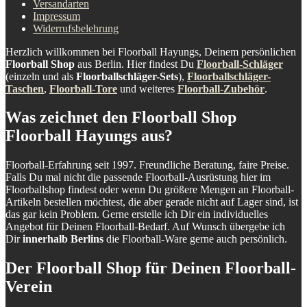
Versandarten
Impressum
Widerrufsbelehrung
Herzlich willkommen bei Floorball Hayungs, Deinem persönlichen
Floorball Shop
aus Berlin. Hier findest Du
Floorball-Schläger
(einzeln und als
Floorballschläger-Sets
),
Floorballschläger-
Taschen
,
Floorball-Tore
und weiteres
Floorball-Zubehör
.
Was zeichnet den Floorball Shop
Floorball Hayungs aus?
Floorball-Erfahrung seit 1997. Freundliche Beratung, faire Preise.
Falls Du mal nicht die passende Floorball-Ausrüstung hier im
Floorballshop findest oder wenn Du größere Mengen an Floorball-
Artikeln bestellen möchtest, die aber gerade nicht auf Lager sind, ist
das gar kein Problem. Gerne erstelle ich Dir ein individuelles
Angebot für Deinen Floorball-Bedarf. Auf Wunsch übergebe ich
Dir
innerhalb Berlins
die Floorball-Ware gerne auch persönlich.
Der Floorball Shop für Deinen Floorball-
Verein