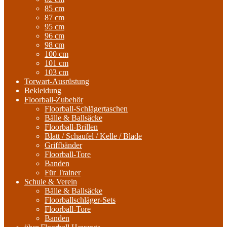
85 cm
87 cm
95 cm
96 cm
98 cm
100 cm
101 cm
103 cm
Torwart-Ausrüstung
Bekleidung
Floorball-Zubehör
Floorball-Schlägertaschen
Bälle & Ballsäcke
Floorball-Brillen
Blatt / Schaufel / Kelle / Blade
Griffbänder
Floorball-Tore
Banden
Für Trainer
Schule & Verein
Bälle & Ballsäcke
Floorballschläger-Sets
Floorball-Tore
Banden