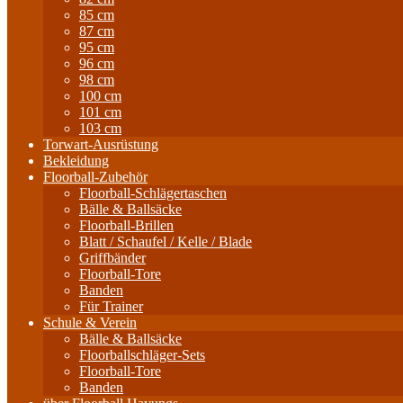
85 cm
87 cm
95 cm
96 cm
98 cm
100 cm
101 cm
103 cm
Torwart-Ausrüstung
Bekleidung
Floorball-Zubehör
Floorball-Schlägertaschen
Bälle & Ballsäcke
Floorball-Brillen
Blatt / Schaufel / Kelle / Blade
Griffbänder
Floorball-Tore
Banden
Für Trainer
Schule & Verein
Bälle & Ballsäcke
Floorballschläger-Sets
Floorball-Tore
Banden