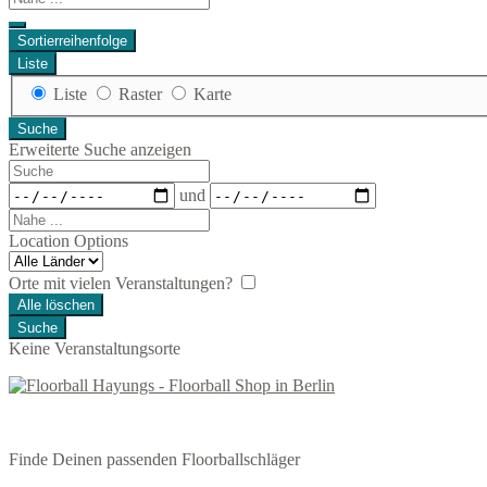
...
Sortierreihenfolge
Liste
Anzeigetyp
Liste
Raster
Karte
für
Suche
Suchergebnisse
Erweiterte Suche anzeigen
Suche
Daten
und
Nahe
...
Location Options
Land
Orte mit vielen Veranstaltungen?
Alle löschen
Suche
Keine Veranstaltungsorte
Finde Deinen passenden Floorballschläger