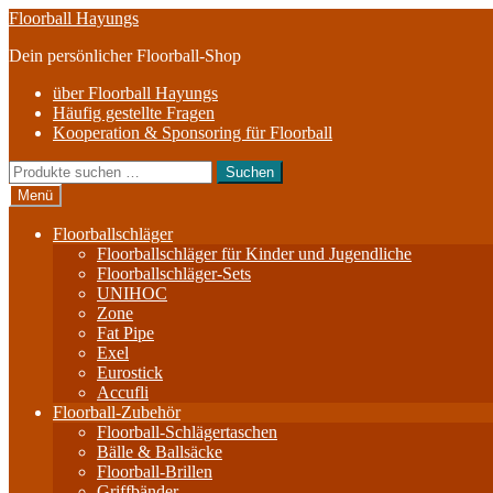
Zur
Zum
Floorball Hayungs
Navigation
Inhalt
Dein persönlicher Floorball-Shop
springen
springen
über Floorball Hayungs
Häufig gestellte Fragen
Kooperation & Sponsoring für Floorball
Suche
Suchen
nach:
Menü
Floorballschläger
Floorballschläger für Kinder und Jugendliche
Floorballschläger-Sets
UNIHOC
Zone
Fat Pipe
Exel
Eurostick
Accufli
Floorball-Zubehör
Floorball-Schlägertaschen
Bälle & Ballsäcke
Floorball-Brillen
Griffbänder