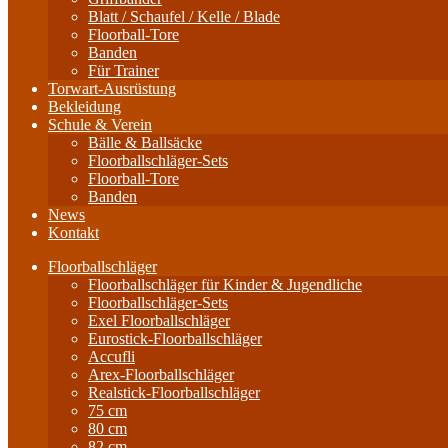
Blatt / Schaufel / Kelle / Blade
Floorball-Tore
Banden
Für Trainer
Torwart-Ausrüstung
Bekleidung
Schule & Verein
Bälle & Ballsäcke
Floorballschläger-Sets
Floorball-Tore
Banden
News
Kontakt
Floorballschläger
Floorballschläger für Kinder & Jugendliche
Floorballschläger-Sets
Exel Floorballschläger
Eurostick-Floorballschläger
Accufli
Arex-Floorballschläger
Realstick-Floorballschläger
75 cm
80 cm
82 cm