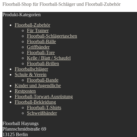
Floorball-Shop für Floorball-Schläger und Floorball-Zubehör
Produkt-Kategorien
Floorball-Zubehör
Für Trainer
Floorball-Schlägertaschen
Floorball-Bälle
Griffbänder
Floorball-Tore
Kelle / Blatt / Schaufel
Floorball-Brillen
Floorballschläger
Schule & Verein
Floorball-Bande
Kinder und Jugendliche
Restposten
Floorball-Torwart-Ausrüstung
Floorball-Bekleidung
Floorball-T-Shirts
Schweißbänder
Floorball Hayungs
Pfannschmidtstraße 69
13125 Berlin