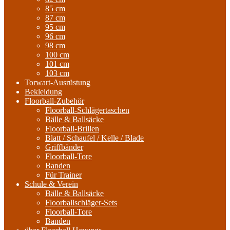
85 cm
87 cm
95 cm
96 cm
98 cm
100 cm
101 cm
103 cm
Torwart-Ausrüstung
Bekleidung
Floorball-Zubehör
Floorball-Schlägertaschen
Bälle & Ballsäcke
Floorball-Brillen
Blatt / Schaufel / Kelle / Blade
Griffbänder
Floorball-Tore
Banden
Für Trainer
Schule & Verein
Bälle & Ballsäcke
Floorballschläger-Sets
Floorball-Tore
Banden