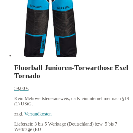
Optionen
können
auf
der
Produktseite
gewählt
werden
Floorball Junioren-Torwarthose Exel
Tornado
59,00
€
Kein Mehrwertsteuerausweis, da Kleinunternehmer nach §19
(1) UStG.
zzgl.
Versandkosten
Lieferzeit:
3 bis 5 Werktage (Deutschland) bzw. 5 bis 7
Werktage (EU