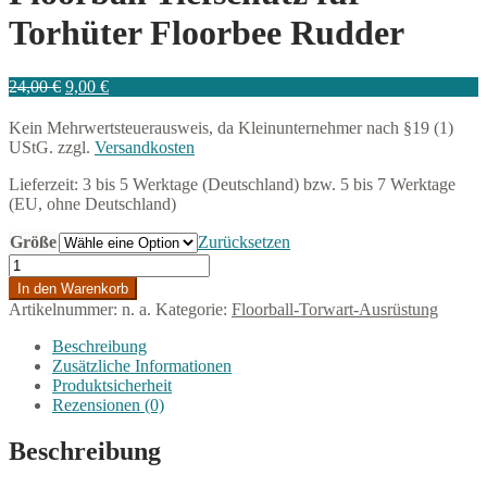
Torhüter Floorbee Rudder
Ursprünglicher
Aktueller
24,00
€
9,00
€
Preis
Preis
war:
ist:
Kein Mehrwertsteuerausweis, da Kleinunternehmer nach §19 (1)
24,00 €
9,00 €.
UStG.
zzgl.
Versandkosten
Lieferzeit:
3 bis 5 Werktage (Deutschland) bzw. 5 bis 7 Werktage
(EU, ohne Deutschland)
Größe
Zurücksetzen
Floorball
Tiefschutz
In den Warenkorb
für
Artikelnummer:
n. a.
Kategorie:
Floorball-Torwart-Ausrüstung
Torhüter
Floorbee
Beschreibung
Rudder
Zusätzliche Informationen
Menge
Produktsicherheit
Rezensionen (0)
Beschreibung