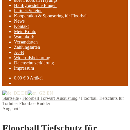
über Floorball Hayungs
Häufig gestellte Fragen
Partner-Vereine
Kooperation & Sponsoring für Floorball
News
Kontakt
Mein Konto
Warenkorb
Versandarten
Zahlungsarten
AGB
Widerrufsbelehrung
Datenschutzerklärung
Impressum
0,00
€
0 Artikel
DE
EN
Startseite
/
Floorball-Torwart-Ausrüstung
/
Floorball Tiefschutz für
Torhüter Floorbee Rudder
Angebot!
Floorball Tiefschutz für