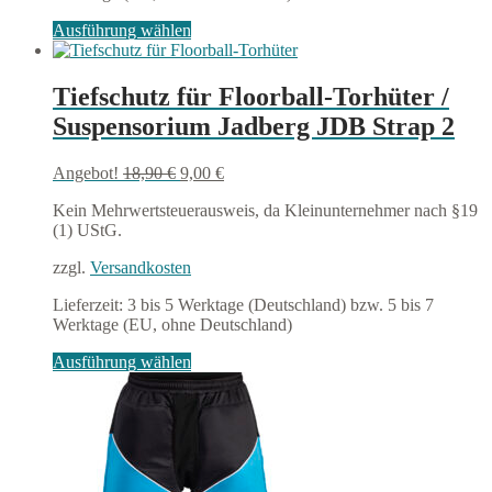
Dieses
Ausführung wählen
Produkt
weist
mehrere
Tiefschutz für Floorball-Torhüter /
Varianten
Suspensorium Jadberg JDB Strap 2
auf.
Die
Optionen
Ursprünglicher
Aktueller
Angebot!
18,90
€
9,00
€
können
Preis
Preis
auf
Kein Mehrwertsteuerausweis, da Kleinunternehmer nach §19
war:
ist:
der
(1) UStG.
18,90 €
9,00 €.
Produktseite
gewählt
zzgl.
Versandkosten
werden
Lieferzeit:
3 bis 5 Werktage (Deutschland) bzw. 5 bis 7
Werktage (EU, ohne Deutschland)
Dieses
Ausführung wählen
Produkt
weist
mehrere
Varianten
auf.
Die