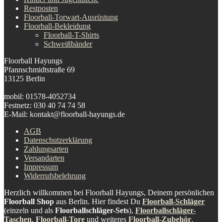
Restposten
Floorball-Torwart-Ausrüstung
Floorball-Bekleidung
Floorball-T-Shirts
Schweißbänder
Floorball Hayungs
Pfannschmidtstraße 69
13125 Berlin
mobil: 01578-4052734
Festnetz: 030 40 74 74 58
E-Mail: kontakt@floorball-hayungs.de
AGB
Datenschutzerklärung
Zahlungsarten
Versandarten
Impressum
Widerrufsbelehrung
Herzlich willkommen bei Floorball Hayungs, Deinem persönlichen
Floorball Shop
aus Berlin. Hier findest Du
Floorball-Schläger
(einzeln und als
Floorballschläger-Sets
),
Floorballschläger-
Taschen
,
Floorball-Tore
und weiteres
Floorball-Zubehör
.