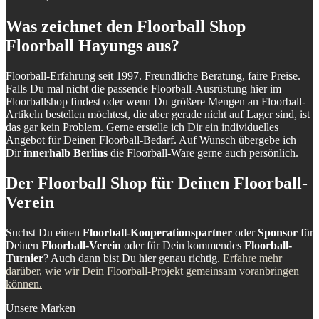
Was zeichnet den Floorball Shop
Floorball Hayungs aus?
Floorball-Erfahrung seit 1997. Freundliche Beratung, faire Preise.
Falls Du mal nicht die passende Floorball-Ausrüstung hier im
Floorballshop findest oder wenn Du größere Mengen an Floorball-
Artikeln bestellen möchtest, die aber gerade nicht auf Lager sind, ist
das gar kein Problem. Gerne erstelle ich Dir ein individuelles
Angebot für Deinen Floorball-Bedarf. Auf Wunsch übergebe ich
Dir
innerhalb Berlins
die Floorball-Ware gerne auch persönlich.
Der Floorball Shop für Deinen Floorball-
Verein
Suchst Du einen
Floorball-Kooperationspartner
oder
Sponsor
für
Deinen
Floorball-Verein
oder für Dein kommendes
Floorball-
Turnier
? Auch dann bist Du hier genau richtig.
Erfahre mehr
darüber, wie wir Dein Floorball-Projekt gemeinsam voranbringen
können.
Unsere Marken