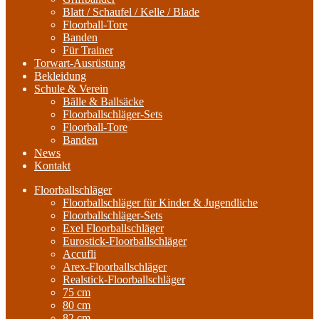
Blatt / Schaufel / Kelle / Blade
Floorball-Tore
Banden
Für Trainer
Torwart-Ausrüstung
Bekleidung
Schule & Verein
Bälle & Ballsäcke
Floorballschläger-Sets
Floorball-Tore
Banden
News
Kontakt
Floorballschläger
Floorballschläger für Kinder & Jugendliche
Floorballschläger-Sets
Exel Floorballschläger
Eurostick-Floorballschläger
Accufli
Arex-Floorballschläger
Realstick-Floorballschläger
75 cm
80 cm
82 cm