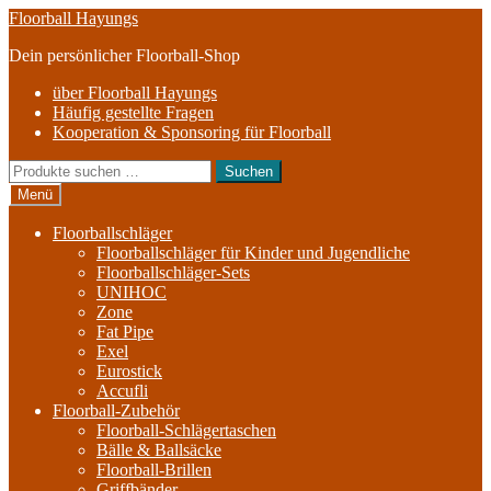
Zur
Zum
Floorball Hayungs
Navigation
Inhalt
Dein persönlicher Floorball-Shop
springen
springen
über Floorball Hayungs
Häufig gestellte Fragen
Kooperation & Sponsoring für Floorball
Suche
Suchen
nach:
Menü
Floorballschläger
Floorballschläger für Kinder und Jugendliche
Floorballschläger-Sets
UNIHOC
Zone
Fat Pipe
Exel
Eurostick
Accufli
Floorball-Zubehör
Floorball-Schlägertaschen
Bälle & Ballsäcke
Floorball-Brillen
Griffbänder